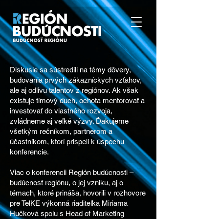
Diskusie sa sústredili na témy dôvery,
budovania prvých zákazníckych vzťahov,
ale aj odlivu talentov z regiónov. Ak však
existuje tímový duch, ochota mentorovať a
investovať do vlastného rozvoja,
zvládneme aj veľké výzvy. Ďakujeme
všetkým rečníkom, partnerom a
účastníkom, ktorí prispeli k úspechu
konferencie.
Viac o konferencii Región budúcnosti –
budúcnosť regiónu, o jej vzniku, aj o
témach, ktoré prináša, hovorili v rozhovore
pre TelKE výkonná riaditeľka Miriama
Hučková spolu s Head of Marketing