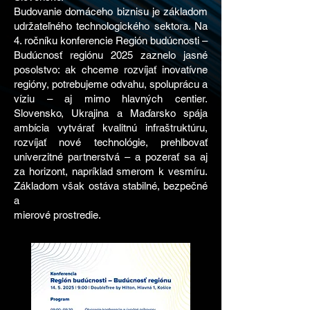
Budovanie domáceho biznisu je základom
udržateľného technologického sektora. Na
4. ročníku konferencie Región budúcnosti –
Budúcnosť regiónu 2025 zaznelo jasné
posolstvo: ak chceme rozvíjať inovatívne
regióny, potrebujeme odvahu, spoluprácu a
víziu – aj mimo hlavných centier.
Slovensko, Ukrajina a Maďarsko spája
ambícia vytvárať kvalitnú infraštruktúru,
rozvíjať nové technológie, prehlbovať
univerzitné partnerstvá – a pozerať sa aj
za horizont, napríklad smerom k vesmíru.
Základom však ostáva stabilné, bezpečné
a
mierové prostredie.