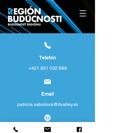
Telefón
+421 951 032 699
Email
patricia.sabolova@itvalley.sk
Web